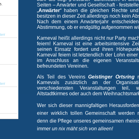
Seiten – Anwärter und Gesellschaft - feststel
5.
„
Anwärter
“ haben die gleichen Rechte und 
besitzen in dieser Zeit allerdings noch kein A
Nach dem einem Anwärterjahr entscheiden d
Abstimmung, ob er endgültig aufgenommen wi
lant
Karneval heißt allerdings nicht nur Party ma
feiern! Karneval ist eine arbeitsintensive Z
seinen Einsatz fordert und ihren Höhepun
Karneval feiern ist letztendlich der Lohn einer
im Anschluss an die eigenen Veranstal
befreundeten Vereinen.
Als Teil des Vereins
Geistinger Ortsring
n
Karnevals zusätzlich an der Organisa
lant
verschiedensten Veranstaltungen teil,
Altstadtkirmes oder auch dem Weihnachtsmarkt
Wer sich dieser mannigfaltigen Herausforder
einer wirklich tollen Gemeinschaft werden 
denn die Pflege unseres gemeinsamen rheini
immer
un nix mäht sich von alleen!