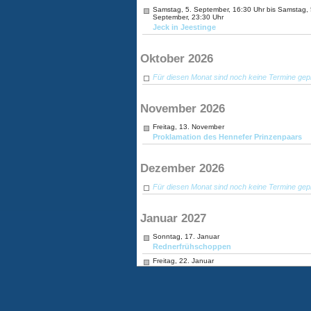
Samstag, 5. September, 16:30 Uhr bis Samstag, 
September, 23:30 Uhr
Jeck in Jeestinge
Oktober 2026
Für diesen Monat sind noch keine Termine gep
November 2026
Freitag, 13. November
Proklamation des Hennefer Prinzenpaars
Dezember 2026
Für diesen Monat sind noch keine Termine gep
Januar 2027
Sonntag, 17. Januar
Rednerfrühschoppen
Freitag, 22. Januar
Traditionssitzung GGKG
Samstag, 30. Januar
Kinderfest
Sonntag, 31. Januar