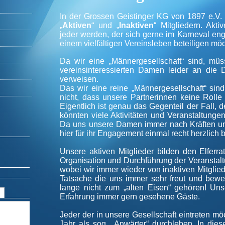
In der Grossen Geistinger KG von 1897 e.V.
„
Aktiven
“ und „
Inaktiven
“ Mitgliedern. Akti
jeder werden, der sich gerne im Karneval en
einem vielfältigen Vereinsleben beteiligen möc
Da wir eine „Männergesellschaft“ sind, müs
vereinsinteressierten Damen leider an die 
verweisen.
Das wir eine reine „Männergesellschaft“ sind
nicht, dass unsere Partnerinnen keine Rolle 
Eigentlich ist genau das Gegenteil der Fall, 
könnten viele Aktivitäten und Veranstaltungen
Da uns unsere Damen immer nach Kräften unt
hier für ihr Engagement einmal recht herzlich
Unsere aktiven Mitglieder bilden den Elfer
Organisation und Durchführung der Veranstalt
wobei wir immer wieder von inaktiven Mitglied
Tatsache die uns immer sehr freut und bewei
lange nicht zum „alten Eisen“ gehören! Uns
Erfahrung immer gern gesehene Gäste.
Jeder der in unsere Gesellschaft eintreten mö
Jahr als sog. „Anwärter“ durchleben. In di