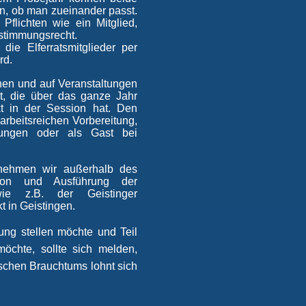
len, ob man zueinander passt.
Pflichten wie ein Mitglied,
bstimmungsrecht.
ie Elferratsmitglieder per
rd.
chen und auf Veranstaltungen
eit, die über das ganze Jahr
kt in der Session hat. Den
 arbeitsreichen Vorbereitung,
tungen oder als Gast bei
ehmen wir außerhalb des
tion und Ausführung der
 wie z.B. der Geistinger
 in Geistingen.
ung stellen möchte und Teil
möchte, sollte sich melden,
schen Brauchtums lohnt sich