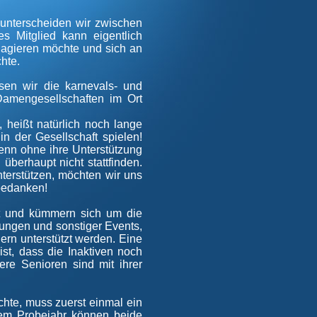
 unterscheiden wir zwischen
ves Mitglied kann eigentlich
gagieren möchte und sich an
hte.
sen wir die karnevals- und
Damengesellschaften im Ort
, heißt natürlich noch lange
in der Gesellschaft spielen!
denn ohne ihre Unterstützung
 überhaupt nicht stattfinden.
erstützen, möchten wir uns
 bedanken!
rat und kümmern sich um die
ungen und sonstiger Events,
ern unterstützt werden. Eine
st, dass die Inaktiven noch
ere Senioren sind mit ihrer
chte, muss zuerst einmal ein
esem Probejahr können beide